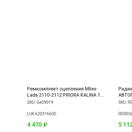
Ремкомплект сцепления Miles
Ради
Lada 2110-2112 PRIORA KALINA 1.5-
АВТОП
1.6 95-
Rio (
SKU:
Ge09019
SKU:
R
LUK 620316600
RD002
4 470
₽
5 11