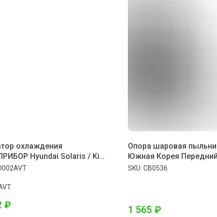
атор охлаждения
Опора шаровая пыльни
РИБОР Hyundai Solaris / Kia
Южная Корея Передний
10->) AT (сборный)
Правая VOLKSWAGEN Tra
D002AVT
SKU:
CB0536
VOLKSWAGEN California
VOLKSWAGEN Eurovan
AVT
2
₽
1 565
₽