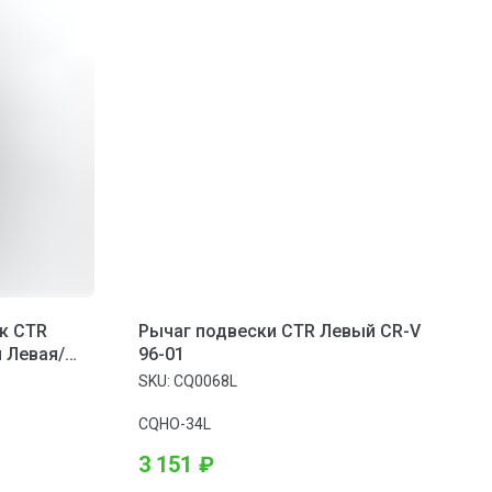
к CTR
Рычаг подвески CTR Левый CR-V
 Левая/
96-01
nsporter;
SKU:
CQ0068L
;
CQHO-34L
3 151
₽