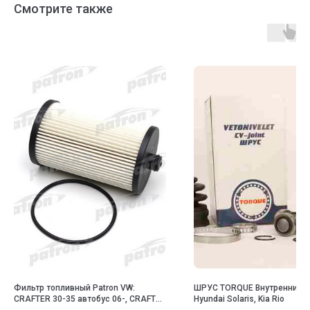
Смотрите также
Фильтр топливный Patron VW:
ШРУС TORQUE Внутренний 
CRAFTER 30-35 автобус 06-, CRAFTER
Hyundai Solaris, Kia Rio
30-50 c бортовой платформой 06-