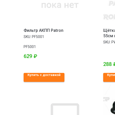
Фильтр АКПП Patron
Щётка
55см 
SKU:
PF5001
тольк
SKU:
P
PF5001
629
₽
288
Купить с доставкой
Купи