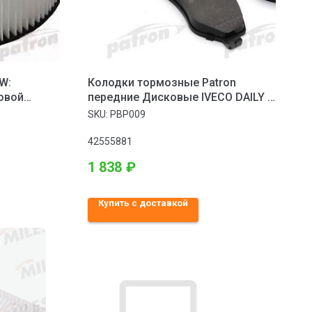
W:
Колодки тормозные Patron
овой
передние Дисковые IVECO DAILY III
ANSPORTER
02-06, DAILY IV 06-11, DAILY V 11>
SKU:
PBP009
42555881
1 838
₽
Купить с доставкой