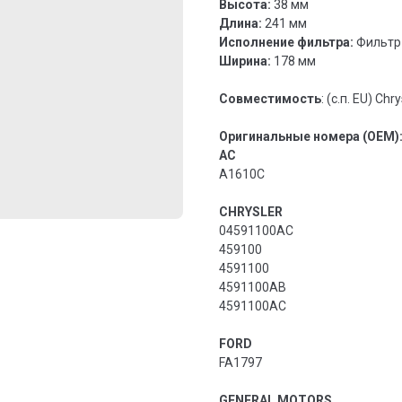
Высота:
38 мм
Длина:
241 мм
Исполнение фильтра:
Фильтр
Ширина:
178 мм
Совместимость
: (с.п. EU) Ch
Оригинальные номера (OEM)
AC
A1610C
CHRYSLER
04591100AC
459100
4591100
4591100AB
4591100AC
FORD
FA1797
GENERAL MOTORS