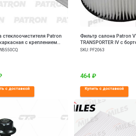
 стеклоочистителя Patron
Фильтр салона Patron V
каркасная с креплением
TRANSPORTER IV c борт
о под крюк
платформой 90-03, TR
WB550CQ
SKU:
PF2063
IV автобус 90-03
₽
464
₽
ть с доставкой
Купить с доставкой