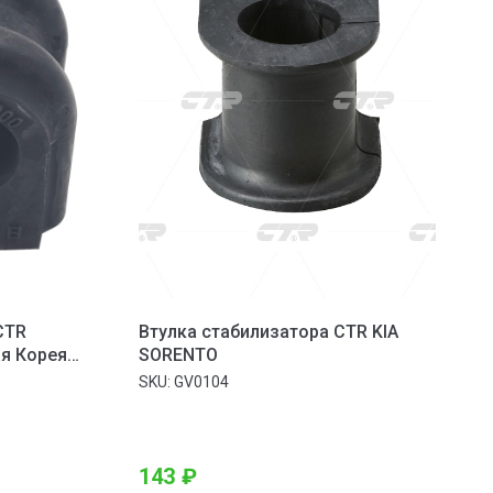
CTR
Втулка стабилизатора CTR KIA
я Корея
SORENTO
 Ceed ED
SKU:
GV0104
143
₽