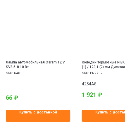
Лампа автомобильная Osram 12 V
Колодки тормозные NIBK Orig
SV8.5-8 10 Вт
(1) / 123,1 (2) мм Дисковые
Органические (безасбестов
SKU:
6461
SKU:
PN2702
мм 51 (1) / 51,8 (2) мм 4 шт 
VOLVO, PEUGEOT
4254A8
1 921
₽
66
₽
Купить с доставкой
Купить с доставко