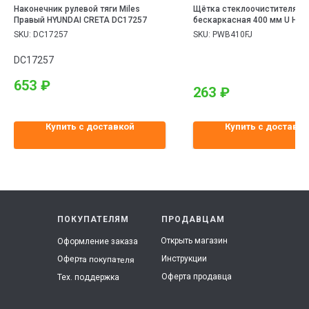
Наконечник рулевой тяги Miles
Щётка стеклоочистителя Pa
Правый HYUNDAI CRETA DC17257
бескаркасная 400 мм U Hook
SKU:
DC17257
SKU:
PWB410FJ
DC17257
653
₽
263
₽
Купить с доставкой
Купить с доставко
ПОКУПАТЕЛЯМ
ПРОДАВЦАМ
Открыть магазин
Оформление заказа
Инструкции
Оферта покупателя
Оферта продавца
Тех. поддержка