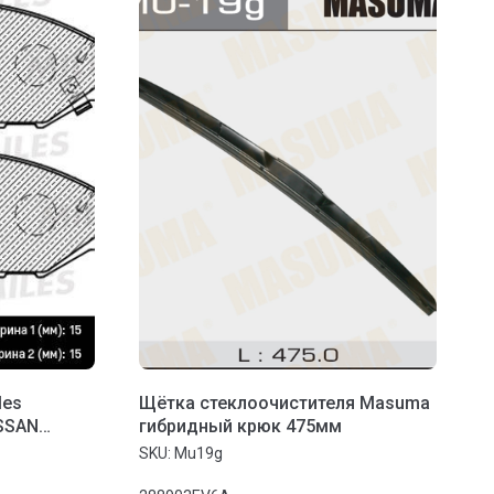
les
Щётка стеклоочистителя Masuma
SSAN
гибридный крюк 475мм
) 01-TIIDA
SKU:
Mu19g
-, Vesta NG