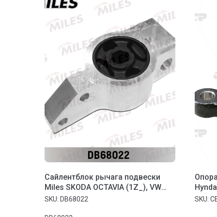
Сайлентблок рычага подвески
Опора
Miles SKODA OCTAVIA (1Z_), VW
Hynda
GOLF V-VI (LMI 3476301) DB68022
SKU:
DB68022
SKU:
C