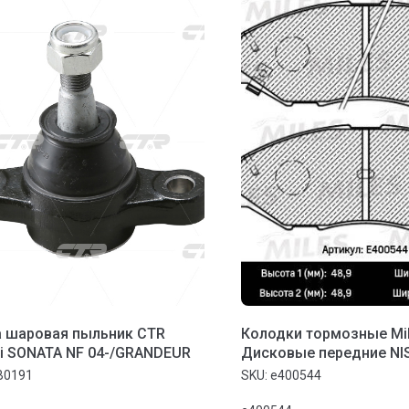
 шаровая пыльник CTR
Колодки тормозные Mi
i SONATA NF 04-/GRANDEUR
Дисковые передние NI
MARCH 02-NOTE (Япония
B0191
SKU:
e400544
07- Bluebird 05- Cube 02