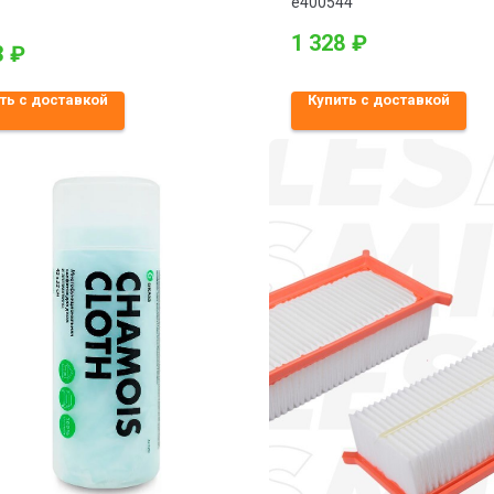
23- пер. (TRW GDB3577)
e400544
1 328
₽
3
₽
ть с доставкой
Купить с доставкой