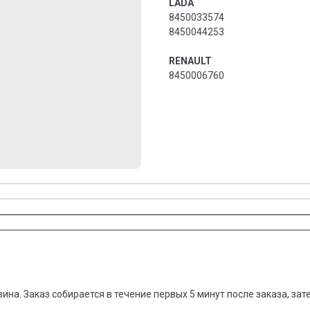
LADA
8450033574
8450044253
RENAULT
8450006760
зина. Заказ собирается в течение первых 5 минут после заказа, за