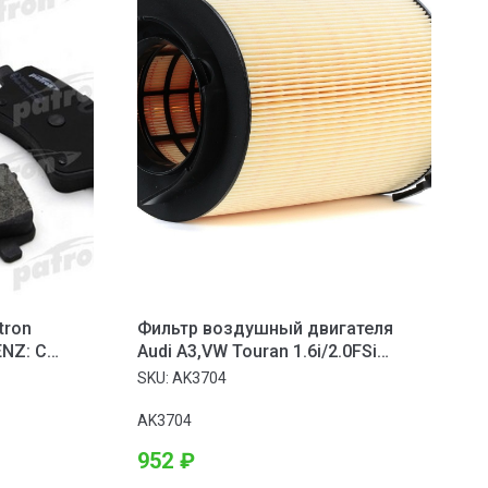
tron
Фильтр воздушный двигателя
NZ: C
Audi A3,VW Touran 1.6i/2.0FSi
ASS 00-, C-
03>/Golf V 1.6i/2.0FSi/2.0SDi 04>
SKU:
AK3704
LASS купе
AK3704
952
₽