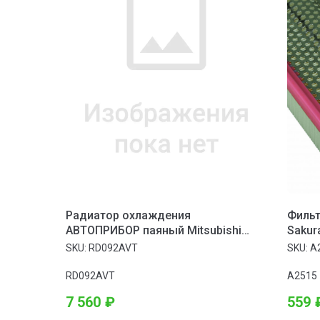
Радиатор охлаждения
Фильт
АВТОПРИБОР паяный Mitsubishi
Sakur
ASX (10-) 1.8.
SKU:
RD092AVT
SKU:
A
RD092AVT
A2515
7 560
₽
559