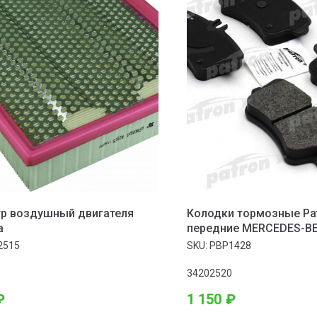
р воздушный двигателя
Колодки тормозные Pa
a
передние MERCEDES-BE
CLASS T-Model 07-, C-CL
2515
SKU:
PBP1428
CLASS T-Model 01-, C-C
01-
34202520
₽
1 150
₽