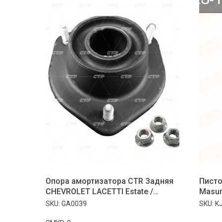
Опора амортизатора CTR Задняя
Писто
CHEVROLET LACETTI Estate /
Masu
CHEVROLET LACETTI Estate /
SKU:
GA0039
SKU:
K
CHEVROLET NUBIRA Estate /