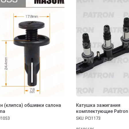
н (клипса) обшивки салона
Катушка зажигания
ma
комплектующие Patron
154.1mm) Chevrolet: Cruz
J1053
SKU:
PCI1173
AVEO 1.4 06-07, Kalos 1.4