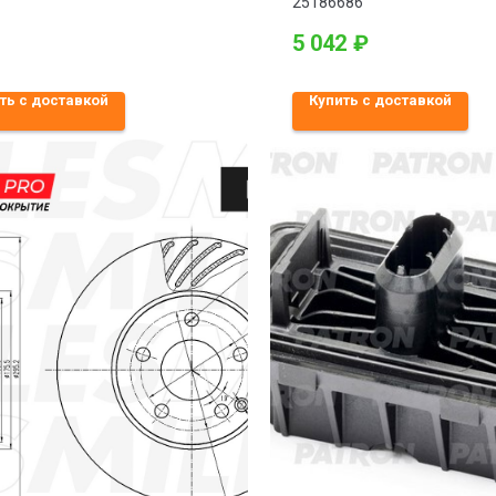
Lacetti 1.4 1.6 05-
25186686
5 042
₽
ть с доставкой
Купить с доставкой