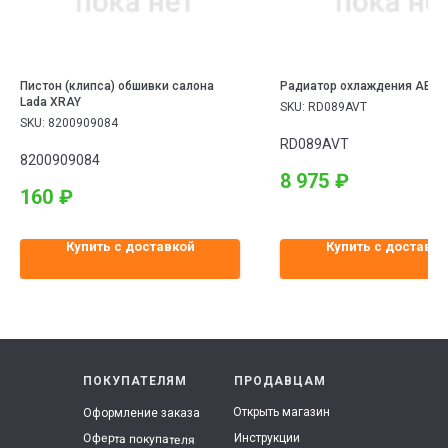
Пистон (клипса) обшивки салона
Радиатор охлаждения АВТ
Lada XRAY
SKU:
RD089AVT
SKU:
8200909084
RD089AVT
8200909084
8 975
₽
160
₽
Купить с доставкой
Купить с доставко
ПОКУПАТЕЛЯМ
ПРОДАВЦАМ
Открыть магазин
Оформление заказа
Инструкции
Оферта покупателя