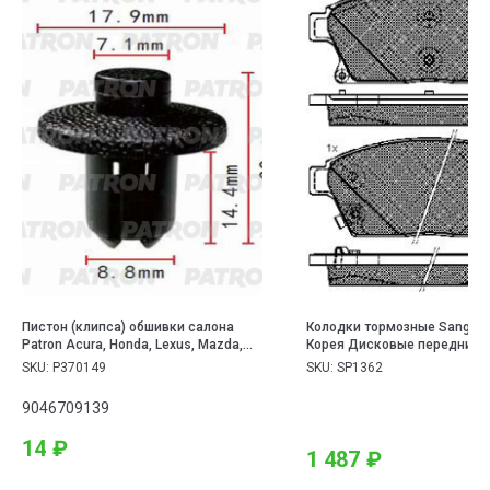
Пистон (клипса) обшивки салона
Колодки тормозные Sangsi
Patron Acura, Honda, Lexus, Mazda,
Корея Дисковые передние
Toyota применяемость: подкрылок,
Органические (безасбестов
SKU:
P370149
SKU:
SP1362
бампер
без датчика износа CHEVRO
CRUZEOPEL ASTRA J 15 10-
9046709139
14
₽
1 487
₽