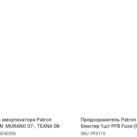
 амортизатора Patron
Предохранитель Patron
N: MURANO 07-, TEANA 08-
блистер 1шт PFB Fuse (
100A синий 30x15.5x12
SE40336
SKU:
PFS115