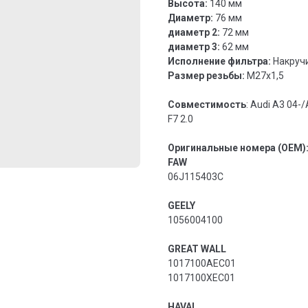
Высота:
140 мм
Диаметр:
76 мм
диаметр 2:
72 мм
диаметр 3:
62 мм
Исполнение фильтра:
Накруч
Размер резьбы:
M27x1,5
Совместимость
: Audi A3 04-
F7 2.0
Оригинальные номера (OEM)
FAW
06J115403C
GEELY
1056004100
GREAT WALL
1017100AEC01
1017100XEC01
HAVAL