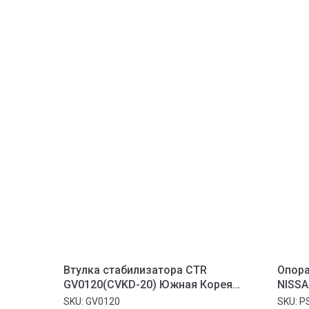
Втулка стабилизатора CTR
Опора
GV0120(CVKD-20) Южная Корея
NISSA
Оригинал Передняя DAEWOO NEXIA
SKU:
GV0120
SKU:
P