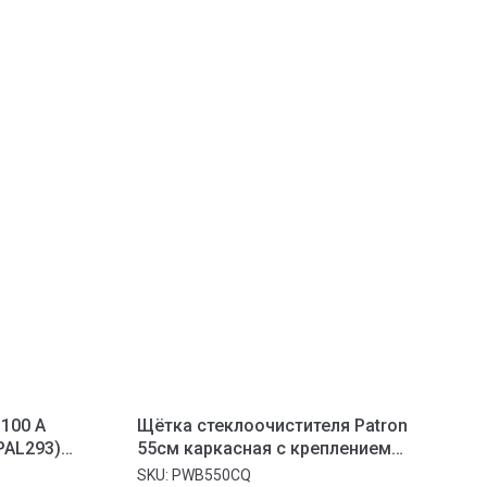
 100 А
Щётка стеклоочистителя Patron
PAL293)
55см каркасная с креплением
.5mm
только под крюк
SKU:
PWB550CQ