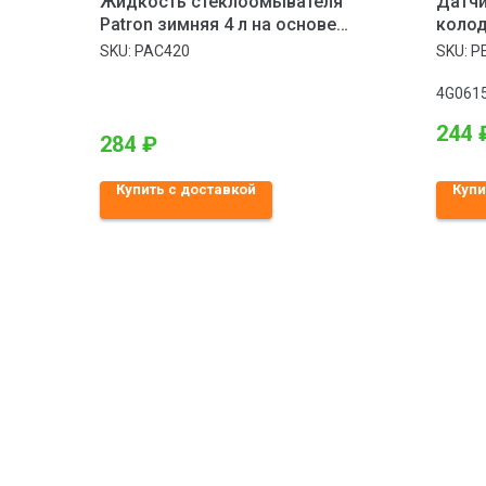
Жидкость стеклоомывателя
Датчи
Patron зимняя 4 л на основе
колод
изопропилового спирта
Диско
SKU:
PAC420
SKU:
P
4G061
244
284
₽
Купить с доставкой
Купи