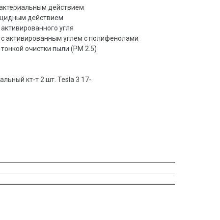
бактериальным действием
ицидным действием
активированного угля
с активированным углем с полифенолами
тонкой очистки пыли (PM 2.5)
альный кт-т 2 шт. Tesla 3 17-
: