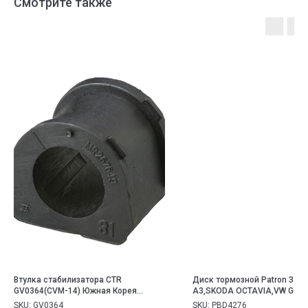
Смотрите также
Втулка стабилизатора CTR
Диск тормозной Patron Зад
GV0364(CVM-14) Южная Корея
A3,SKODA OCTAVIA,VW GOLF 
MITSUBISHI Pajero Sport 1998 ~ 2009
2.0TDI 03>
SKU:
GV0364
SKU:
PBD4276