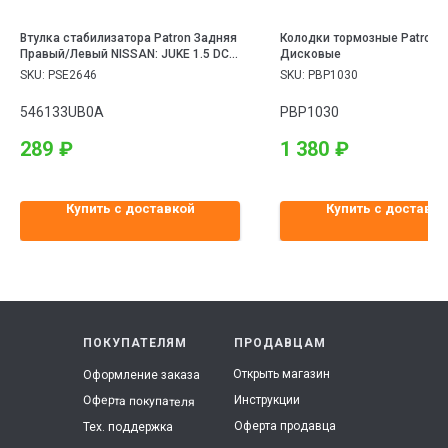
Втулка стабилизатора Patron Задняя
Колодки тормозные Patron
Правый/Левый NISSAN: JUKE 1.5 DCI
Дисковые
10 -, QASHQAI 1.5 DCI, 1.6, 1.6 DCI, 1.6
SKU:
PSE2646
SKU:
PBP1030
DCI ПРИВОД НА ВСЕ КОЛЕСА, 2.0
546133UB0A
PBP1030
289
₽
1 380
₽
Купить с доставкой
Купить с доставко
ПОКУПАТЕЛЯМ
ПРОДАВЦАМ
Открыть магазин
Оформление заказа
Инструкции
Оферта покупателя
Оферта продавца
Тех. поддержка