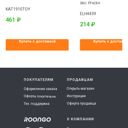
OCTAVIA 12-, 1.8TSI,TFSI
SKU:
PF4284
KAT1910TOY
ELH4439
461
₽
214
₽
Купить с доставкой
Купить с доставко
ПОКУПАТЕЛЯМ
ПРОДАВЦАМ
Открыть магазин
Оформление заказа
Инструкции
Оферта покупателя
Оферта продавца
Тех. поддержка
О КОМПАНИИ