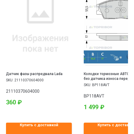
Датчик фазы распредвала Lada
Колодки тормозные АВТОП
без датчика износа передни
SKU:
21110370604000
Soul III (19-)
SKU:
BP118AVT
21110370604000
BP118AVT
360
₽
1 499
₽
Купить с доставкой
Купить с доставко