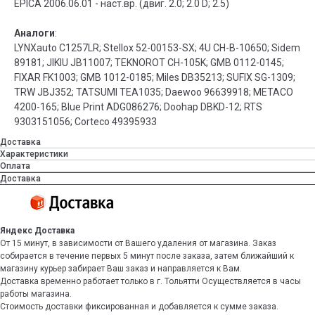
EPICA 2006.06.01 - наст.вр. (двиг. 2.0; 2.0 D; 2.5)
Аналоги
:
LYNXauto C1257LR; Stellox 52-00153-SX; 4U CH-B-10650; Sidem
89181; JIKIU JB11007; TEKNOROT CH-105K; GMB 0112-0145;
FIXAR FK1003; GMB 1012-0185; Miles DB35213; SUFIX SG-1309;
TRW JBJ352; TATSUMI TEA1035; Daewoo 96639918; METACO
4200-165; Blue Print ADG086276; Doohap DBKD-12; RTS
9303151056; Corteco 49395933
Доставка
Характеристики
Оплата
Доставка
Яндекс Доставка
От 15 минут, в зависимости от Вашего удаления от магазина. Заказ
собирается в течение первых 5 минут после заказа, затем ближайший к
магазину курьер забирает Ваш заказ и направляется к Вам.
Доставка временно работает только в г. Тольятти Осуществляется в часы
работы магазина.
Стоимость доставки фиксированная и добавляется к сумме заказа.