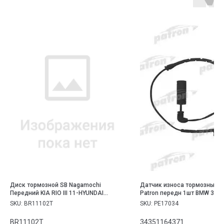
Диск тормозной SB Nagamochi
Датчик износа тормозных к
Передний KIA RIO III 11-HYUNDAI
Patron передн 1шт BMW 3 E4
SOLARIS 10, D269мм
(все) 98-
SKU:
BR11102T
SKU:
PE17034
BR11102T
34351164371