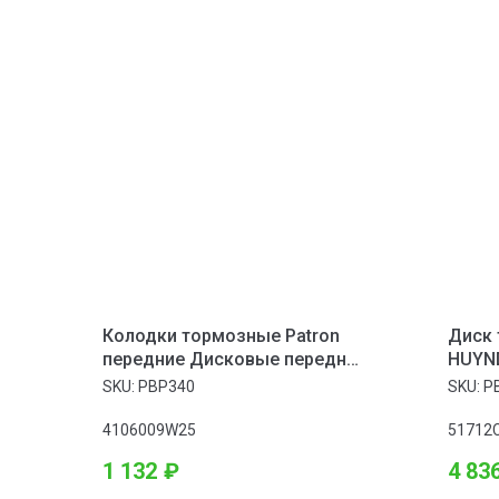
Колодки тормозные Patron
Диск 
передние Дисковые передн
HUYNDA
INFINITI: M30 Convertible 90-93,
SKU:
PBP340
SKU:
P
M30 купе 89-93, NISSAN: 300 ZX 84-
90, BLUEBIRD 85-90
4106009W25
51712
1 132
₽
4 83