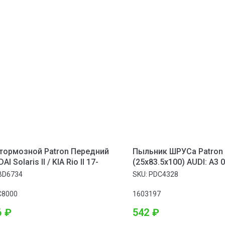
тормозной Patron Передний
Пыльник ШРУСа Patron
I Solaris II / KIA Rio II 17-
(25x83.5x100) AUDI: A3 0
ALTEA 04-, LEON 05-
BD6734
SKU:
PDC4328
C8000
1603197
6
₽
542
₽