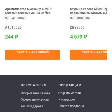
Ароматизатор в машину ARNEZI
Ступица колеса Miles Перед
Гелевый гелевый AS-03 Coffee
подшипником NISSAN QASHQ
TRAIL/JUKE/RENAULT KOLEO
SKU:
A1510026
SKU:
DB83006
(SKF VKBA6996)
A1510026
DB83006
244
₽
4 579
₽
Купить с доставкой
Купить с доставко
ПОКУПАТЕЛЯМ
ПРОДАВЦАМ
Открыть магазин
Оформление заказа
Инструкции
Оферта покупателя
Оферта продавца
Тех. поддержка