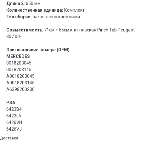
Длина 2:
650 мм
Количественная единица:
Комплект
Тип сборки:
закреплено клеммами
Совместимость
: 71см + 65см к-кт плоская Pinch Tab Peugeot
307 00-
Оригинальные номера (OEM):
MERCEDES
0018203045
0018203145
A0018203045
A0018203145
A6398200200
PSA
6423B4
6423L5
6426VH
6426VJ
Доставка