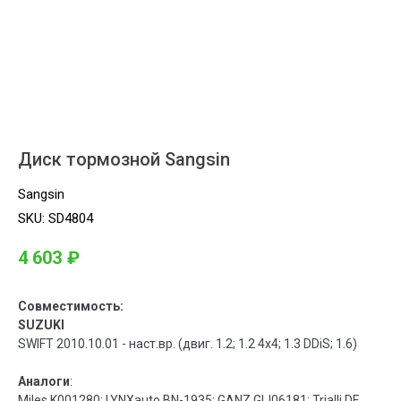
Диск тормозной Sangsin
Sangsin
SKU:
SD4804
4 603
₽
Совместимость:
SUZUKI
SWIFT 2010.10.01 - наст.вр. (двиг. 1.2; 1.2 4x4; 1.3 DDiS; 1.6)
Аналоги
:
Miles K001280; LYNXauto BN-1935; GANZ GIJ06181; Trialli DF