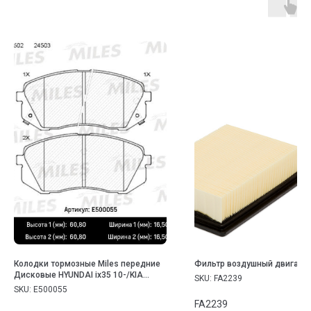
Колодки тормозные Miles передние
Фильтр воздушный двигате
Дисковые HYUNDAI ix35 10-/KIA
SKU:
FA2239
SPORTAGE 10-/CARENS 02-
SKU:
E500055
FA2239