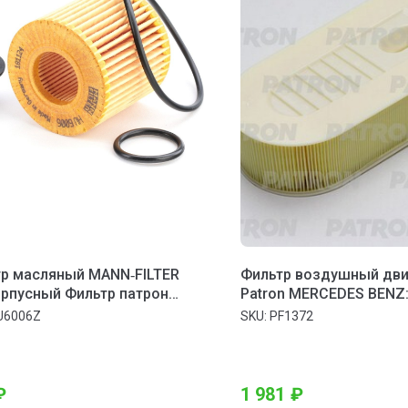
р масляный MANN‑FILTER
Фильтр воздушный дви
рпусный Фильтр патрон
Patron MERCEDES BENZ
др 57 60 Германия TOYOTA
W204/W212 07-
U6006Z
SKU:
PF1372
0
₽
1 981
₽