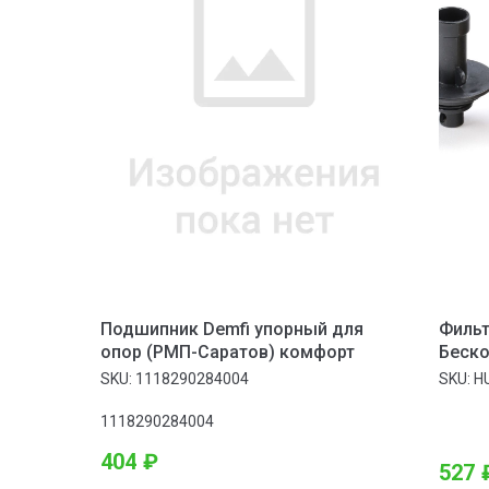
Подшипник Demfi упорный для
Фильт
опор (РМП-Саратов) комфорт
Беско
Цилин
SKU:
1118290284004
SKU:
H
1.3-2.
1118290284004
404
₽
527