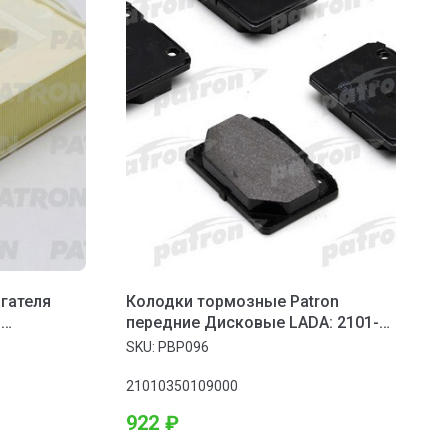
гателя
Колодки тормозные Patron
:
передние Дисковые LADA: 2101-
06 1.2-1.6 70>
SKU:
PBP096
21010350109000
922
₽