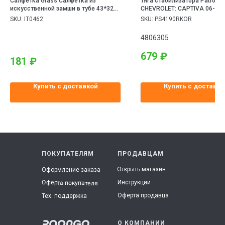
Салфетка Grass Салфетка из
Тяга стабилизатора Patron 
искусственной замши в тубе 43*32
CHEVROLET: CAPTIVA 06- \ O
см
ANTARA 06- (произведено в
SKU:
IT0462
SKU:
PS4190RKOR
4806305
679
₽
181
₽
Купить с доставкой
Купить с доставко
ПОКУПАТЕЛЯМ
ПРОДАВЦАМ
Открыть магазин
Оформление заказа
Инструкции
Оферта покупателя
Оферта продавца
Тех. поддержка
О КОМПАНИИ