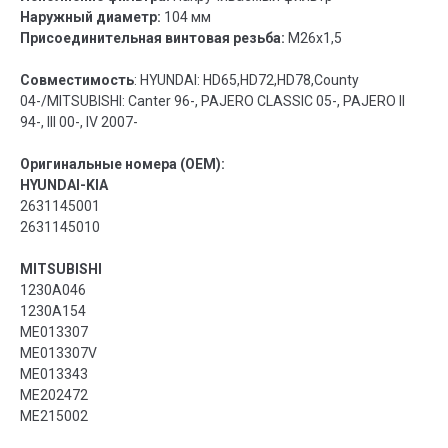
Наружный диаметр:
104 мм
Присоединительная винтовая резьба:
M26x1,5
Совместимость
: HYUNDAI: HD65,HD72,HD78,County
04-/MITSUBISHI: Canter 96-, PAJERO CLASSIC 05-, PAJERO II
94-, III 00-, IV 2007-
Оригинальные номера (OEM):
HYUNDAI-KIA
2631145001
2631145010
MITSUBISHI
1230A046
1230A154
ME013307
ME013307V
ME013343
ME202472
ME215002