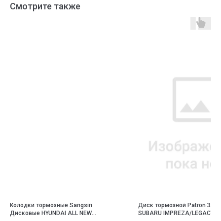
Смотрите также
Колодки тормозные Sangsin
Диск тормозной Patron Зад
Дисковые HYUNDAI ALL NEW
SUBARU IMPREZA/LEGACY 1.6
TUCSON(TL) 15- (EPB) R / HYUNDAI