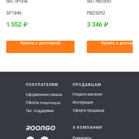
SKU:
SP1846
SKU:
PBD3092
GRANDEUR (IG) / KIA K7 (YG) EPB 16-
SP1846
PBD3092
1 552
₽
3 346
₽
Купить с доставкой
Купить с доставко
ПОКУПАТЕЛЯМ
ПРОДАВЦАМ
Открыть магазин
Оформление заказа
Инструкции
Оферта покупателя
Оферта продавца
Тех. поддержка
О КОМПАНИИ
Реквизиты