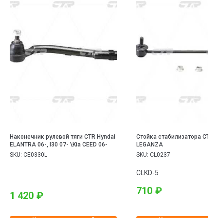
Наконечник рулевой тяги CTR Hyndai
Стойка стабилизатора CTR 
ELANTRA 06-, I30 07- \Kia CEED 06-
LEGANZA
SKU:
CE0330L
SKU:
CL0237
CLKD-5
710
₽
1 420
₽