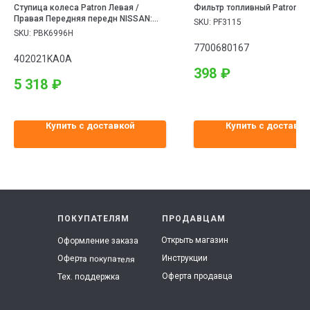
Ступица колеса Patron Левая /
Фильтр топливный Patron
Правая Передняя передн NISSAN:
SKU:
PF3115
Juke 10-, Qashqai 07-, X-Trail T31 07- \
SKU:
PBK6996H
RENAULT: Koleos 08-
7700680167
402021KA0A
398
₽
5 318
₽
Купить с доставкой
Купить с доставко
ПОКУПАТЕЛЯМ
ПРОДАВЦАМ
Открыть магазин
Оформление заказа
Инструкции
Оферта покупателя
Оферта продавца
Тех. поддержка