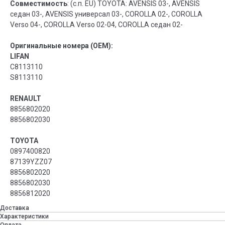
Совместимость
: (с.п. EU) TOYOTA: AVENSIS 03-, AVENSIS
седан 03-, AVENSIS универсал 03-, COROLLA 02-, COROLLA
Verso 04-, COROLLA Verso 02-04, COROLLA седан 02-
Оригинальные номера (OEM):
LIFAN
C8113110
S8113110
RENAULT
8856802020
8856802030
TOYOTA
0897400820
87139YZZ07
8856802020
8856802030
8856812020
Доставка
Характеристики