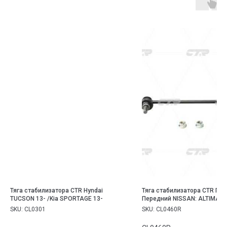
Тяга стабилизатора CTR Hyndai
Тяга стабилизатора CTR Пр
TUCSON 13- /Kia SPORTAGE 13-
Передний NISSAN: ALTIMA 06
TRAIL 07-, QASHQAI 08-
SKU:
CL0301
SKU:
CL0460R