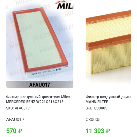
Фильтр воздушный двигателя Miles
Фильтр воздушный двигате
MERCEDES BENZ W221C216C218
MANN‑FILTER
5.06.3 10- (MANN C3397)
SKU:
AFAU017
SKU:
C30005
AFAU017
C30005
570
₽
11 393
₽