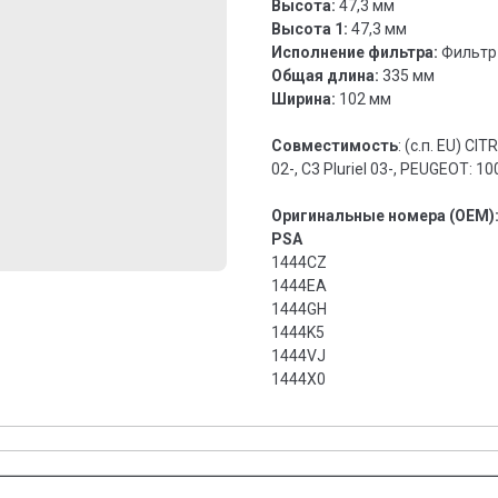
Высота:
47,3 мм
Высота 1:
47,3 мм
Исполнение фильтра:
Фильтр
Общая длина:
335 мм
Ширина:
102 мм
Совместимость
: (с.п. EU) C
02-, C3 Pluriel 03-, PEUGEOT: 10
Оригинальные номера (OEM)
PSA
1444CZ
1444EA
1444GH
1444K5
1444VJ
1444X0