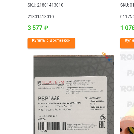
DELPHI
2019-
SKU:
21801413010
SKU:
0
21801413010
0117N
3 577
₽
1 07
Купить с доставкой
Купи