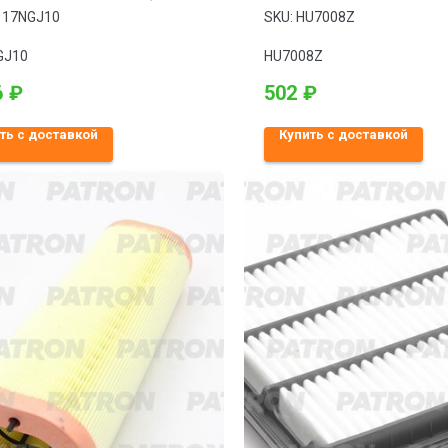
 0117-NGJ10
117NGJ10
SKU:
HU7008Z
GJ10
HU7008Z
6
₽
502
₽
ть с доставкой
Купить с доставкой