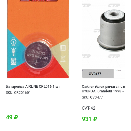
Батарейка AIRLINE CR2016 1 шт
Сайлентблок рычага подвес
HYUNDAI Grandeur 1998 ~
SKU:
CR201601
2005/HYUNDAI NF 2001 ~ 200
SKU:
GV0477
/HYUNDAI Sonata 1998 ~ 200
EF/HYUNDAI Sonica 1998 ~ 2
CVT-42
EF/KIA Magentis 2001 ~ 2005
Optima 2001 ~ 2005 MS
49
₽
931
₽