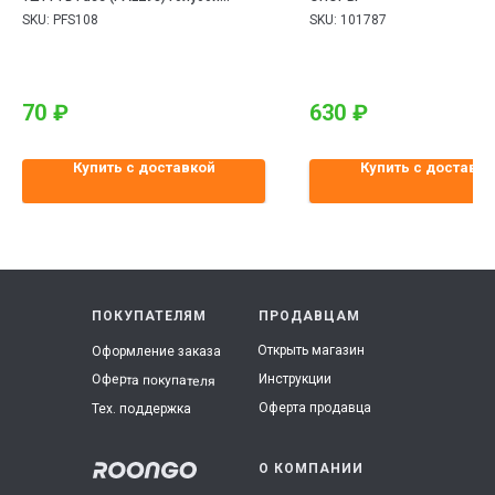
30x15.5x12.5mm
SKU:
PFS108
SKU:
101787
70
₽
630
₽
Купить с доставкой
Купить с доставко
ПОКУПАТЕЛЯМ
ПРОДАВЦАМ
Открыть магазин
Оформление заказа
Инструкции
Оферта покупателя
Оферта продавца
Тех. поддержка
О КОМПАНИИ