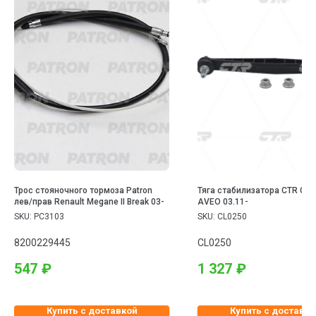
Трос стояночного тормоза Patron
Тяга стабилизатора CTR CH
лев/прав Renault Megane II Break 03-
AVEO 03.11-
SKU:
PC3103
SKU:
CL0250
8200229445
CL0250
547
₽
1 327
₽
Купить с доставкой
Купить с доставко