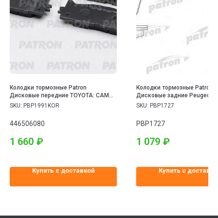
Колодки тормозные Patron
Колодки тормозные Patron
Дисковые передние TOYOTA: CAMRY
Дисковые задние Peugeot 40
седан 01.06- (произведено в Корее)
407 SW 04-, 407 купе 05-, 60
SKU:
PBP1991KOR
SKU:
PBP1727
446506080
PBP1727
1 660
₽
1 079
₽
Купить с доставкой
Купить с доставко