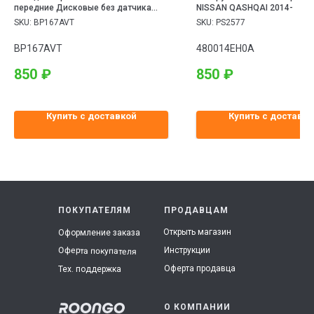
передние Дисковые без датчика
NISSAN QASHQAI 2014-
износа Renault Logan II (12-)
SKU:
BP167AVT
SKU:
PS2577
BP167AVT
480014EH0A
850
₽
850
₽
Купить с доставкой
Купить с доставко
ПОКУПАТЕЛЯМ
ПРОДАВЦАМ
Открыть магазин
Оформление заказа
Инструкции
Оферта покупателя
Оферта продавца
Тех. поддержка
О КОМПАНИИ