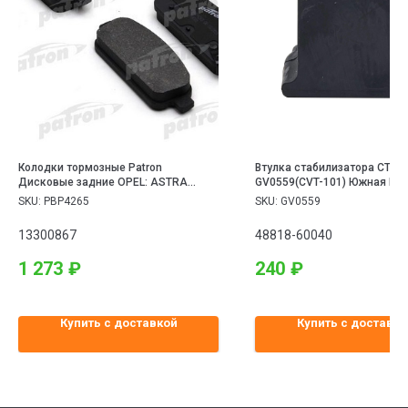
Колодки тормозные Patron
Втулка стабилизатора CTR
Дисковые задние OPEL: ASTRA
GV0559(CVT-101) Южная Ко
1.4/1.6/1.3D 09>
Оригинал Задняя TOYOTA L
SKU:
PBP4265
SKU:
GV0559
Cruiser Prado GRJ150 2010 ~
13300867
48818-60040
1 273
₽
240
₽
Купить с доставкой
Купить с доставко