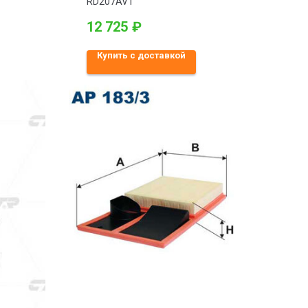
RD207AVT
12 725
₽
Купить с доставкой