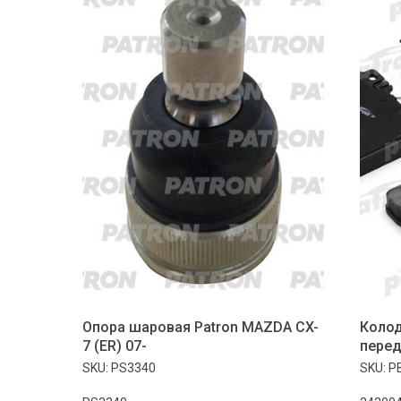
Опора шаровая Patron MAZDA CX-
Колод
7 (ER) 07-
перед
BENZ:
SKU:
PS3340
SKU:
P
купе 