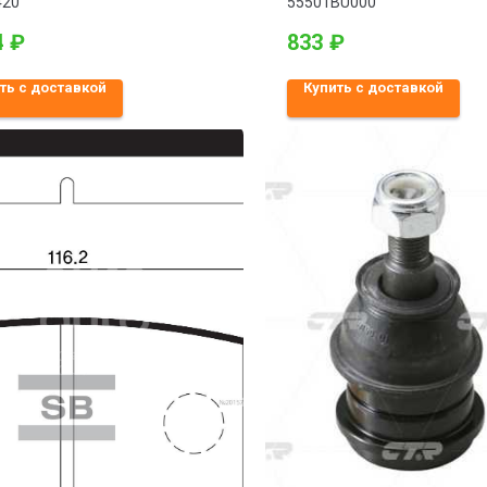
420
55501BU000
4
₽
833
₽
ть с доставкой
Купить с доставкой