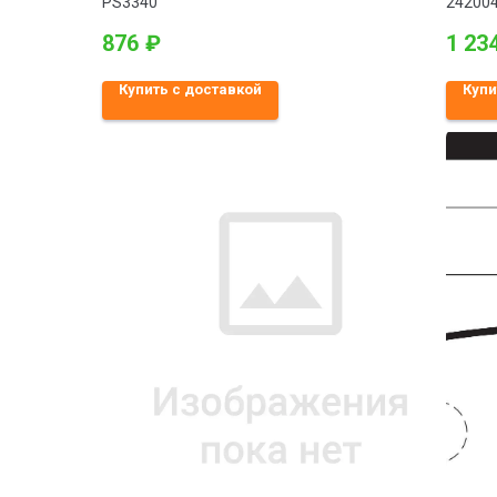
PS3340
24200
876
₽
1 23
Купить с доставкой
Купи