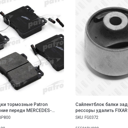
ки тормозные Patron
Сайлентблок балки зад
ние передн MERCEDES-
рессоры удалить FIXAR
 S-CLASS 91-98, S-CLASS
TINO/NISSAN ALMERA
BP800
SKU:
FG0372
92-99, седан 92-93