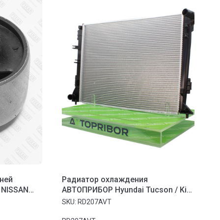
ней
Радиатор охлаждения
 NISSAN
АВТОПРИБОР Hyundai Tucson / Kia
Sportage III (15-) 1..
SKU:
RD207AVT