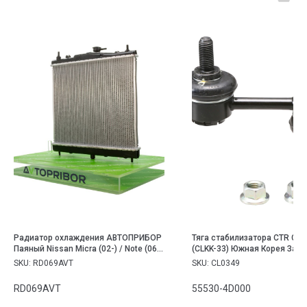
Радиатор охлаждения АВТОПРИБОР
Тяга стабилизатора CTR CL0
Паяный Nissan Micra (02-) / Note (06-)
(CLKK-33) Южная Корея Зад
1.0-1.6.
Правый/Левый Оригинал KIA
SKU:
RD069AVT
SKU:
CL0349
Sedona VQ 2005 -
RD069AVT
55530-4D000