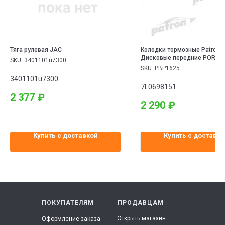
Тяга рулевая JAC
Колодки тормозные Patron
Дисковые передние PORSC
SKU:
3401101u7300
CAYENNE 02-, VW: TOUAREG 
SKU:
PBP1625
3401101u7300
7L0698151
2 377
₽
2 290
₽
Купить с доставкой
Купить с доставко
ПОКУПАТЕЛЯМ
ПРОДАВЦАМ
Открыть магазин
Оформление заказа