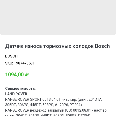
Датчик износа тормозных колодок Bosch
BOSCH
SKU:
1987473581
1094,00
₽
Совместимость:
LAND ROVER
RANGE ROVER SPORT 0013.04.01 - наст.вр. (двиг. 204DTA;
306DT; 306PS; 448DT; 508PS; AJ20P6; PT204)
RANGE ROVER вездеход закрытый (US) 0012.08.01 - наст.вр.
(двиг. 306DT; 306PS; 448DT; 508PN; 508PS; PT204)