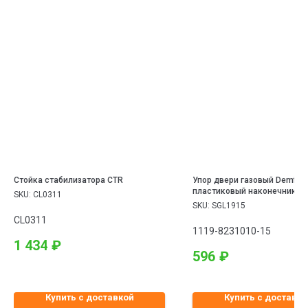
Стойка стабилизатора CTR
Упор двери газовый Demfi Р
пластиковый наконечник 21
SKU:
CL0311
2109 2113 2114 2111 2112
SKU:
SGL1915
CL0311
1119-8231010-15
1 434
₽
596
₽
Купить с доставкой
Купить с доставко