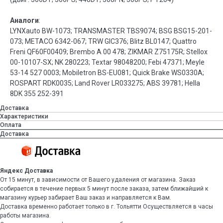
Аналоги
:
LYNXauto BW-1073; TRANSMASTER TBS9074; BSG BSG15-201-
073; METACO 6342-067; TRW GIC376; Blitz BL0147; Quattro
Freni QF60F00409; Brembo A 00 478; ZIKMAR Z75175R; Stellox
00-10107-SX; NK 280223; Textar 98048200; Febi 47371; Meyle
53-14 527 0003; Mobiletron BS-EU081; Quick Brake WS0330A;
ROSPART RDK0035; Land Rover LR033275; ABS 39781; Hella
8DK 355 252-391
Доставка
Характеристики
Оплата
Доставка
Яндекс Доставка
От 15 минут, в зависимости от Вашего удаления от магазина. Заказ
собирается в течение первых 5 минут после заказа, затем ближайший к
магазину курьер забирает Ваш заказ и направляется к Вам.
Доставка временно работает только в г. Тольятти Осуществляется в часы
работы магазина.