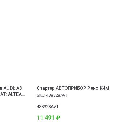
 AUDI: A3
Стартер АВТОПРИБОР Рено K4M
EAT: ALTEA
SKU:
438328AVT
OBA 06-,
438328AVT
11 491
₽