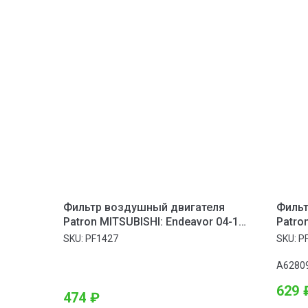
Фильтр воздушный двигателя
Фильт
Patron MITSUBISHI: Endeavor 04-10,
Patro
Galant 04-10, Eclipse 06-10
class
SKU:
PF1427
SKU:
P
A6280
629
474
₽