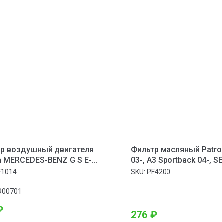
р воздушный двигателя
Фильтр масляный Patron
n MERCEDES-BENZ G S E-
03-, A3 Sportback 04-, S
 W463 220 211 4.0CDi 00-
07-, ALTEA XL 07-, CORD
F1014
SKU:
PF4200
IBIZA IV 06-
900701
₽
276
₽