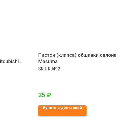
Пистон (клипса) обшивки салона
tsubishi
Masuma
SKU:
KJ492
25
₽
Купить с доставкой