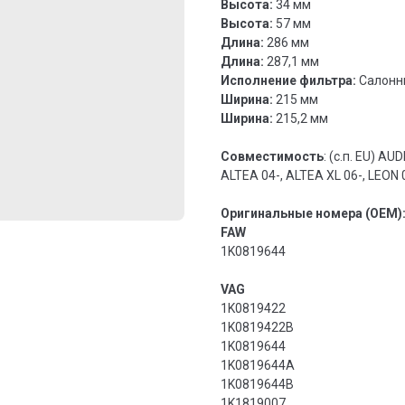
Высота:
34 мм
Высота:
57 мм
Длина:
286 мм
Длина:
287,1 мм
Исполнение фильтра:
Салонны
Ширина:
215 мм
Ширина:
215,2 мм
Совместимость
: (с.п. EU) AU
ALTEA 04-, ALTEA XL 06-, LEON 
Оригинальные номера (OEM)
FAW
1K0819644
VAG
1K0819422
1K0819422B
1K0819644
1K0819644A
1K0819644B
1K1819007