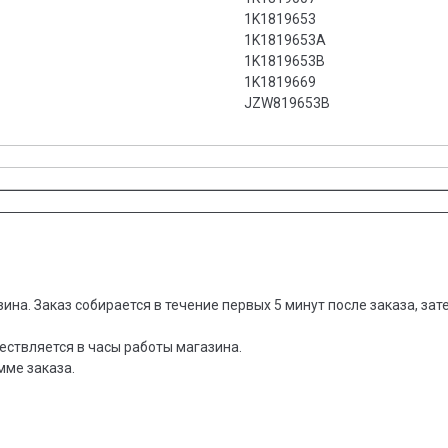
1K1819653
1K1819653A
1K1819653B
1K1819669
JZW819653B
зина. Заказ собирается в течение первых 5 минут после заказа, за
ествляется в часы работы магазина.
мме заказа.