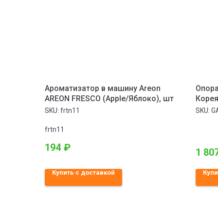
Ароматизатор в машину Areon
Опора
AREON FRESCO (Apple/Яблоко), шт
Корея
Перед
SKU:
frtn11
SKU:
G
Santa
2009–
frtn11
194
₽
1 80
Купить с доставкой
Купи