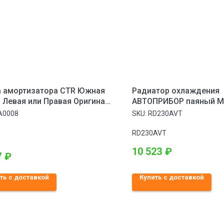
 амортизатора CTR Южная
Радиатор охлаждения
 Левая или Правая Оригинал
АВТОПРИБОР паяный Mi
няя 1 Передняя Hyundai
Outlander I (03-) 2.0-2.4.
A0008
SKU:
RD230AVT
 Fe 2009–2012; KIA Sorento
2012
RD230AVT
10 523
₽
7
₽
ть с доставкой
Купить с доставкой