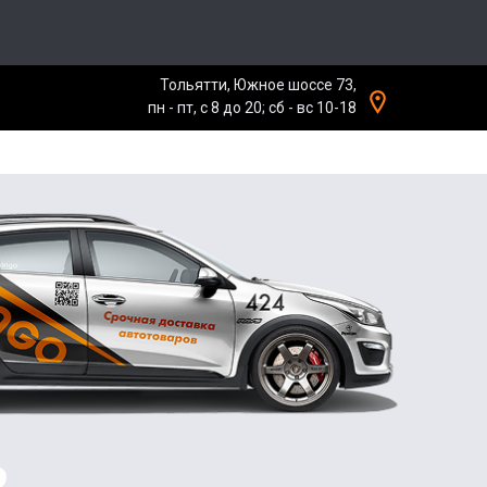
Тольятти, Южное шоссе 73,
пн - пт, с 8 до 20; сб - вс 10-18