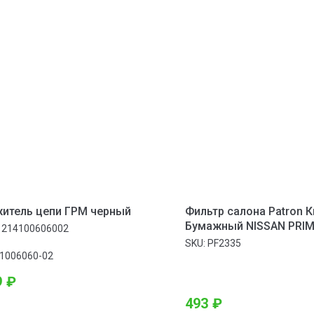
итель цепи ГРМ черный
Фильтр салона Patron К
Бумажный NISSAN PRIM
1214100606002
OPEL MOVANO/VIVARO, 
SKU:
PF2335
TRAFIC 01-
1006060-02
9
₽
493
₽