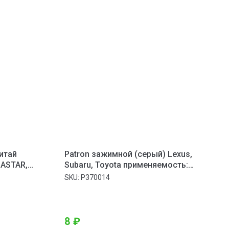
итай
Patron зажимной (серый) Lexus,
ASTAR,
Subaru, Toyota применяемость:
RENAULT
брызговики, внутренняя отделка
SKU:
P370014
8
₽