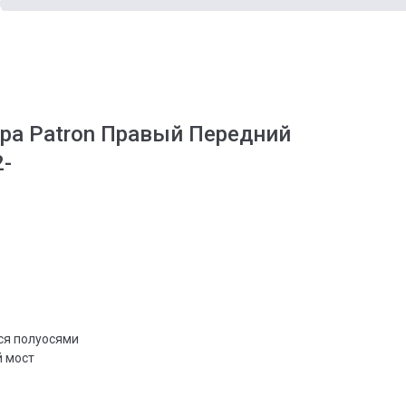
ора Patron Правый Передний
2-
ся полуосями
 мост