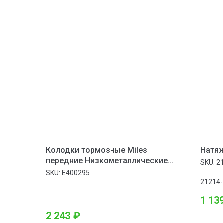
Колодки тормозные Miles
Натяж
передние Низкометаллические
SKU:
2
MERCEDES-BENZ SPRINTER
SKU:
E400295
06>/CRAFTER (5т) 06>
21214-
1 13
2 243
₽