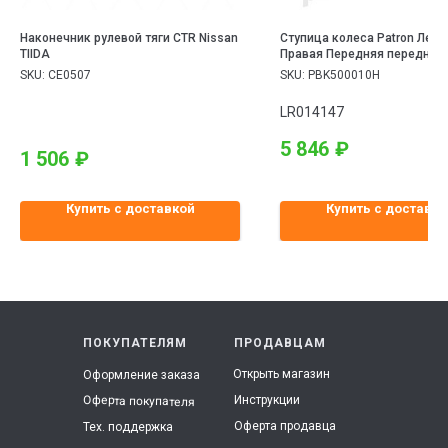
Наконечник рулевой тяги CTR Nissan
Ступица колеса Patron Лева
TIIDA
Правая Передняя передн
LANDROVER: RANGE ROVER 
SKU:
CE0507
SKU:
PBK500010H
DISCOVERY III 04-, VKBA6750
LR014147
5 846
₽
1 506
₽
Купить с доставкой
Купить с доставко
ПОКУПАТЕЛЯМ
ПРОДАВЦАМ
Открыть магазин
Оформление заказа
Инструкции
Оферта покупателя
Оферта продавца
Тех. поддержка