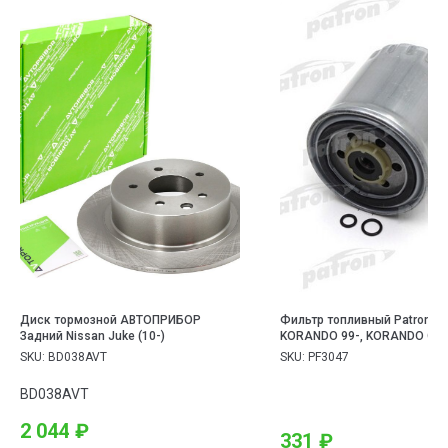
Диск тормозной АВТОПРИБОР
Фильтр топливный Patron 
Задний Nissan Juke (10-)
KORANDO 99-, KORANDO Cabr
MUSSO 99-, REXTON 02-, ME
SKU:
BD038AVT
SKU:
PF3047
BENZ: 190 83-93
BD038AVT
2 044
₽
331
₽