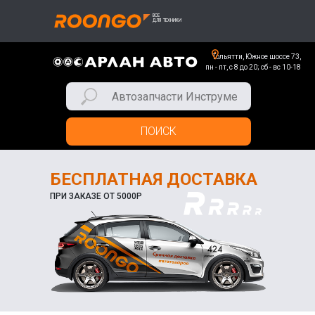
Тольятти, Южное шоссе 73,
пн - пт, с 8 до 20; сб - вс 10-18
ПОИСК
БЕСПЛАТНАЯ ДОСТАВКА
ПРИ ЗАКАЗЕ ОТ 5000Р