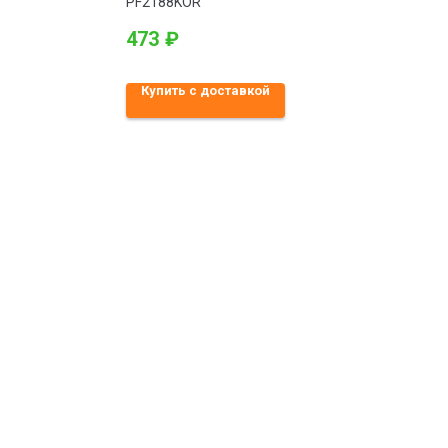
PF2188KOR
473
₽
Купить с доставкой