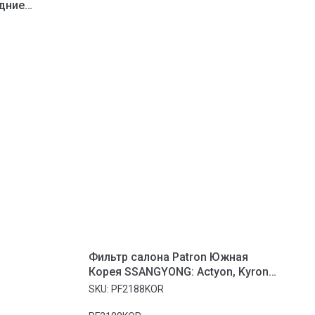
дние
стовые)
9 мм HONDA
Фильтр салона Patron Южная
Корея SSANGYONG: Actyon, Kyron
05-, Rodius 05-
SKU:
PF2188KOR