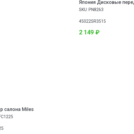
Япония Дисковые пере
Органические (безасбе
SKU:
PN8263
116 мм 45 мм 4 шт 14,
45022SR3515
2 149
₽
р салона Miles
FC1225
25