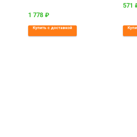
571
1 778
₽
Купить с доставкой
Купи