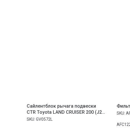
Сайлентблок рычага подвески
Фильт
CTR Toyota LAND CRUISER 200 (J2)
SKU:
A
07-
SKU:
GV0572L
AFC12