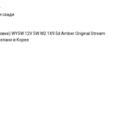
т
и сзади
аковке) WY5W 12V 5W W2.1X9.5d Amber Original Stream
елано в Корее
: