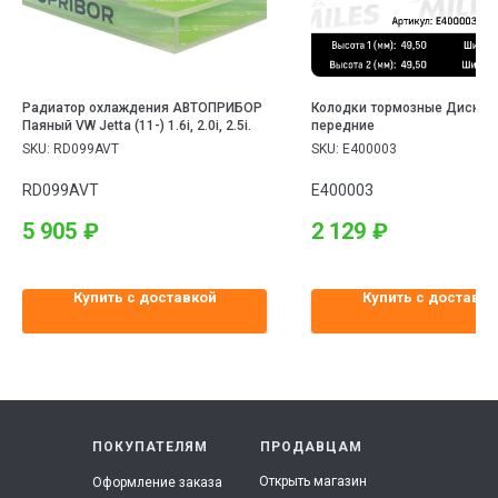
Радиатор охлаждения АВТОПРИБОР
Колодки тормозные Дисков
Паяный VW Jetta (11-) 1.6i, 2.0i, 2.5i.
передние
SKU:
RD099AVT
SKU:
E400003
RD099AVT
E400003
5 905
₽
2 129
₽
Купить с доставкой
Купить с доставко
ПОКУПАТЕЛЯМ
ПРОДАВЦАМ
Открыть магазин
Оформление заказа